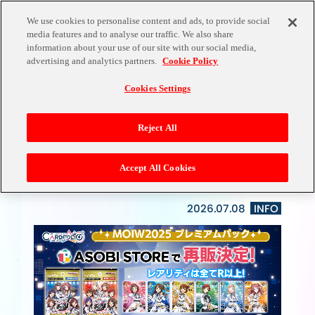
We use cookies to personalise content and ads, to provide social
media features and to analyse our traffic. We also share
information about your use of our site with our social media,
NEWS
advertising and analytics partners.
Cookie Policy
Cookies Settings
Reject All
Accept All Cookies
MOIW2025 プレミアムパックの再販が決定！
2026.07.08
INFO