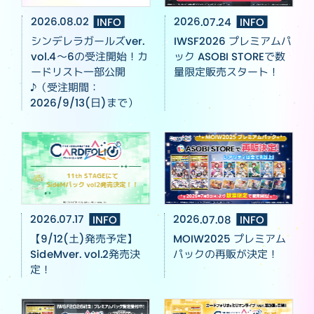
2026.08.02
INFO
2026.07.24
INFO
シンデレラガールズver.
IWSF2026 プレミアムパ
vol.4～6の受注開始！カ
ック ASOBI STOREで数
ードリスト一部公開
量限定販売スタート！
♪（受注期間：
2026/9/13(日)まで）
2026.07.17
INFO
2026.07.08
INFO
【9/12(土)発売予定】
MOIW2025 プレミアム
SideMver. vol.2発売決
パックの再販が決定！
定！