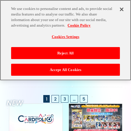
We use cookies to personalise content and ads, to provide social
media features and to analyse our traffic. We also share
information about your use of our site with our social media,
NEWS
advertising and analytics partners.
Cookie Policy
Cookies Settings
Reject All
CAM
ALL
INFO
EVENTS
OTHERS
Accept All Cookies
PAIGN
1
2
3
…
5