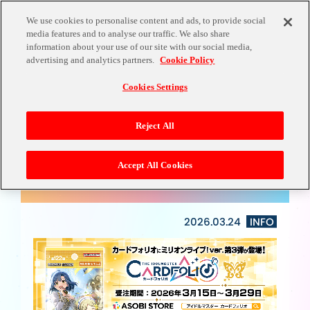
We use cookies to personalise content and ads, to provide social
media features and to analyse our traffic. We also share
information about your use of our site with our social media,
NEWS
advertising and analytics partners.
Cookie Policy
Cookies Settings
Reject All
Accept All Cookies
【3/29(日)まで受注中】ミリオンライブ！ver.
vol.3カードリスト更新！
2026.03.24
INFO