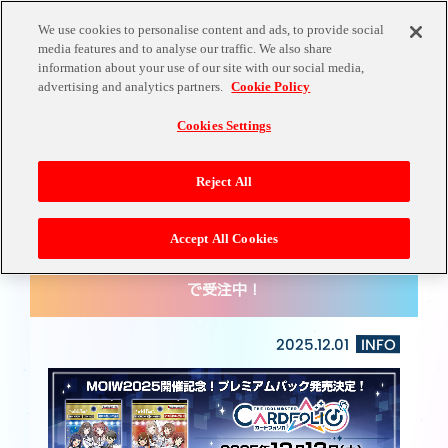
We use cookies to personalise content and ads, to provide social
media features and to analyse our traffic. We also share
information about your use of our site with our social media,
NEWS
advertising and analytics partners.
Cookie Policy
Cookies Settings
Reject All
Accept All Cookies
【12/13(土)発売予定】描き下ろしイラスト一挙公
開！！MOIW2025 プレミアムパックはアソビストア
で受注中！
2025.12.01
INFO