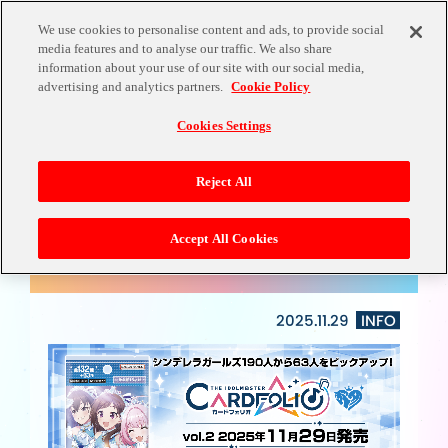
We use cookies to personalise content and ads, to provide social
media features and to analyse our traffic. We also share
information about your use of our site with our social media,
NEWS
advertising and analytics partners.
Cookie Policy
Cookies Settings
Reject All
Accept All Cookies
【11/29(土)発売】シンデレラガールズver. vol.2 本
日発売！
2025.11.29
INFO