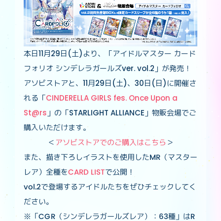
本日11月29日(土)より、「アイドルマスター カード
フォリオ シンデレラガールズver. vol.2」が発売！
アソビストアと、11月29日(土)、30日(日)に開催さ
れる「
CINDERELLA GIRLS fes. Once Upon a
St@rs
」の「STARLIGHT ALLIANCE」物販会場でご
購入いただけます。
＜
アソビストアでのご購入はこちら
＞
また、描き下ろしイラストを使用したMR（マスター
レア）全種を
CARD LIST
で公開！
vol.2で登場するアイドルたちをぜひチェックしてく
ださい。
※「CGR（シンデレラガールズレア）：63種」はR