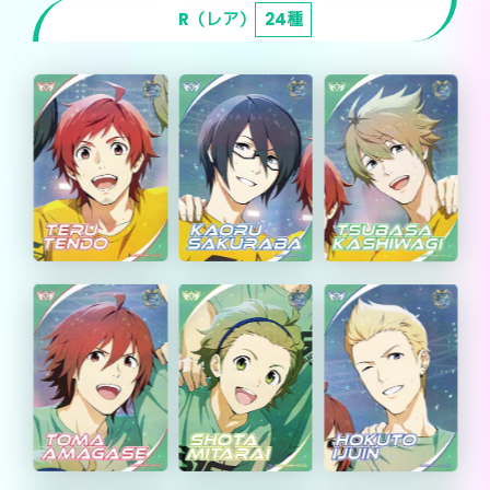
R（レア）
24種